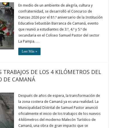
En medio de un ambiente de alegría, cultura y
confraternidad, se desarrolló el Concurso de
Danzas 2026 por el 81.º aniversario de la Institución
Educativa Sebastián Barranca de Camaná, evento
que reunió a estudiantes de 3.º, 4.º y 5.º de
secundaria en el Coliseo Samuel Pastor del sector
La Pampa. …
Leer Más »
S TRABAJOS DE LOS 4 KILÓMETROS DEL
O DE CAMANÁ
Después de años de espera, la transformación de
la zona costera de Camaná ya es una realidad. La
Municipalidad Distrital de Samuel Pastor anunció
oficialmente el inicio de los trabajos de los nuevos
4 kilómetros del moderno Malecón Turístico de
Camaná, una obra de gran impacto que se