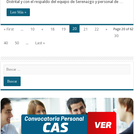
Distrital y con el respaldo del equipo de Serenazgo y personal de …
Leer Más »
20
« First
...
10
«
18
19
21
22
»
Page 20 of 62
30
40
50
...
Last »