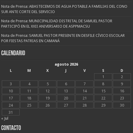
Nota de Prensa: ABASTECEMOS DE AGUA POTABLE A FAMILIAS DEL CONO
SUR ANTE CORTE DEL SERVICIO
Nota de Prensa: MUNICIPALIDAD DISTRITAL DE SAMUEL PASTOR
PARTICIPÓ EN EL XXII ANIVERSARIO DE ASPPMACSU
Nota de Prensa: SAMUEL PASTOR PRESENTE EN DESFILE CÍVICO ESCOLAR
POR FIESTAS PATRIAS EN CAMANÁ
CALENDARIO
agosto 2026
L
M
X
J
V
S
D
1
2
3
4
5
6
7
8
9
10
11
12
13
14
15
16
17
18
19
20
21
22
23
24
25
26
27
28
29
30
31
« Jul
CONTACTO