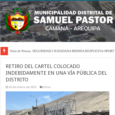
Nota de Prensa: SEGURIDAD CIUDADANA BRINDA RESPUESTA OPOR
Nota de Prensa: ABASTECEMOS DE AGUA POTABLE A FAMILIAS DEL
RETIRO DEL CARTEL COLOCADO
INDEBIDAMENTE EN UNA VÍA PÚBLICA DEL
DISTRITO
20 de marzo de 2025
Otros