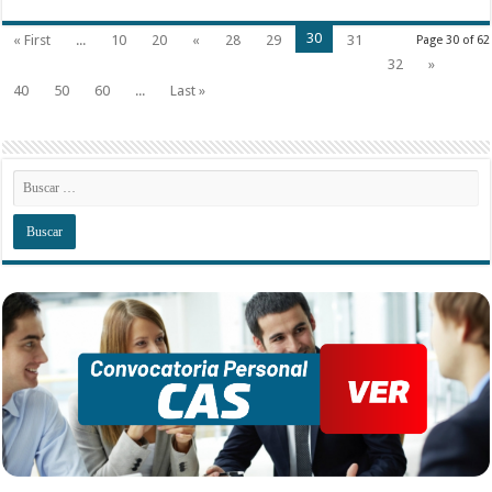
30
« First
...
10
20
«
28
29
31
Page 30 of 62
32
»
40
50
60
...
Last »