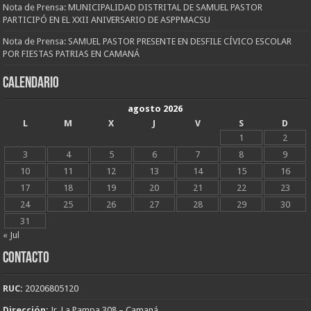
Nota de Prensa: MUNICIPALIDAD DISTRITAL DE SAMUEL PASTOR
PARTICIPÓ EN EL XXII ANIVERSARIO DE ASPPMACSU
Nota de Prensa: SAMUEL PASTOR PRESENTE EN DESFILE CÍVICO ESCOLAR
POR FIESTAS PATRIAS EN CAMANÁ
CALENDARIO
agosto 2026
L
M
X
J
V
S
D
1
2
3
4
5
6
7
8
9
10
11
12
13
14
15
16
17
18
19
20
21
22
23
24
25
26
27
28
29
30
31
« Jul
CONTACTO
RUC:
20206805120
Dirección:
Jr. La Pampa 308 – Camaná