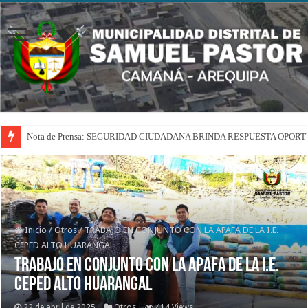
Nota de Prensa: SEGURIDAD CIUDADANA BRINDA RESPUESTA OPOR
Inicio
/
Otros
/
TRABAJO EN CONJUNTO CON LA APAFA DE LA I.E.
CEPED ALTO HUARANGAL
TRABAJO EN CONJUNTO CON LA APAFA DE LA I.E.
CEPED ALTO HUARANGAL
22 de abril de 2025
Otros
414 Views