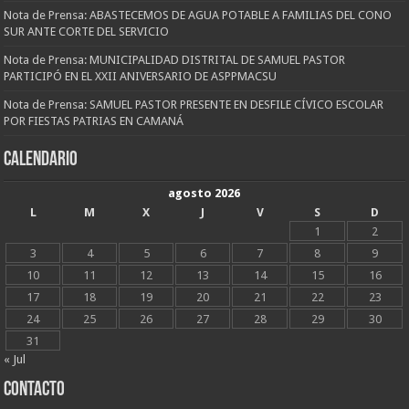
Nota de Prensa: ABASTECEMOS DE AGUA POTABLE A FAMILIAS DEL CONO
SUR ANTE CORTE DEL SERVICIO
Nota de Prensa: MUNICIPALIDAD DISTRITAL DE SAMUEL PASTOR
PARTICIPÓ EN EL XXII ANIVERSARIO DE ASPPMACSU
Nota de Prensa: SAMUEL PASTOR PRESENTE EN DESFILE CÍVICO ESCOLAR
POR FIESTAS PATRIAS EN CAMANÁ
CALENDARIO
agosto 2026
L
M
X
J
V
S
D
1
2
3
4
5
6
7
8
9
10
11
12
13
14
15
16
17
18
19
20
21
22
23
24
25
26
27
28
29
30
31
« Jul
CONTACTO