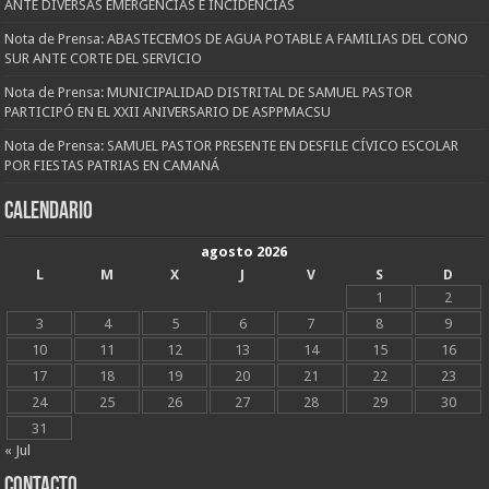
ANTE DIVERSAS EMERGENCIAS E INCIDENCIAS
Nota de Prensa: ABASTECEMOS DE AGUA POTABLE A FAMILIAS DEL CONO
SUR ANTE CORTE DEL SERVICIO
Nota de Prensa: MUNICIPALIDAD DISTRITAL DE SAMUEL PASTOR
PARTICIPÓ EN EL XXII ANIVERSARIO DE ASPPMACSU
Nota de Prensa: SAMUEL PASTOR PRESENTE EN DESFILE CÍVICO ESCOLAR
POR FIESTAS PATRIAS EN CAMANÁ
CALENDARIO
agosto 2026
L
M
X
J
V
S
D
1
2
3
4
5
6
7
8
9
10
11
12
13
14
15
16
17
18
19
20
21
22
23
24
25
26
27
28
29
30
31
« Jul
CONTACTO