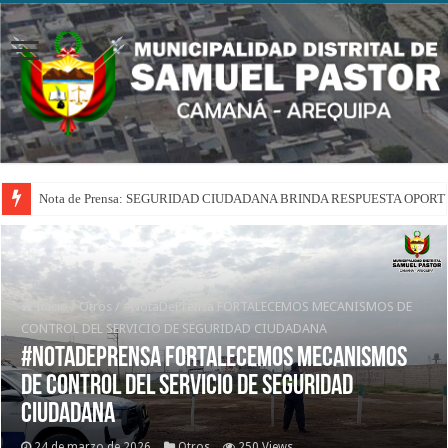
Nota de Prensa: SEGURIDAD CIUDADANA BRINDA RESPUESTA OPOR
Inicio
/
Otros
/
#NotaDePrensa FORTALECEMOS MECANISMOS DE
CONTROL DEL SERVICIO DE SEGURIDAD CIUDADANA
#NotaDePrensa FORTALECEMOS MECANISMOS
DE CONTROL DEL SERVICIO DE SEGURIDAD
CIUDADANA
24 de marzo de 2026
Otros
250 Views