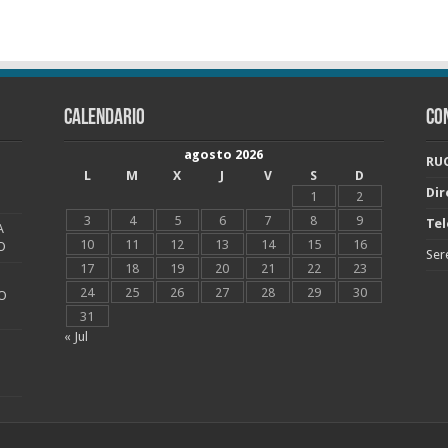
CALENDARIO
CO
agosto 2026
RUC
L
M
X
J
V
S
D
Dir
1
2
3
4
5
6
7
8
9
Tel
A
10
11
12
13
14
15
16
O
Ser
17
18
19
20
21
22
23
24
25
26
27
28
29
30
O
31
« Jul