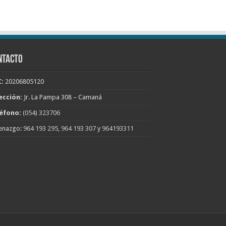
NTACTO
:
20206805120
ección:
Jr. La Pampa 308 – Camaná
éfono:
(054) 323706
enazgo:
964 193 295
,
964 193 307
y
964193311