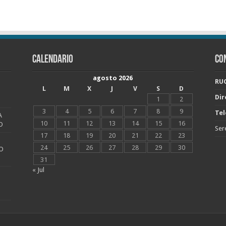
CALENDARIO
CO
agosto 2026
RUC
L
M
X
J
V
S
D
Dir
1
2
3
4
5
6
7
8
9
Tel
A
10
11
12
13
14
15
16
O
Ser
17
18
19
20
21
22
23
24
25
26
27
28
29
30
O
31
« Jul