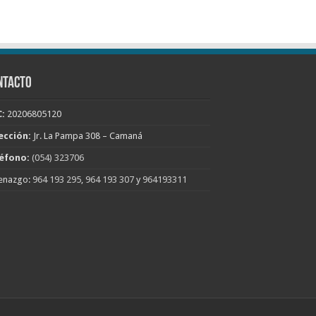
NTACTO
:
20206805120
ección:
Jr. La Pampa 308 – Camaná
éfono:
(054) 323706
enazgo:
964 193 295
,
964 193 307
y
964193311