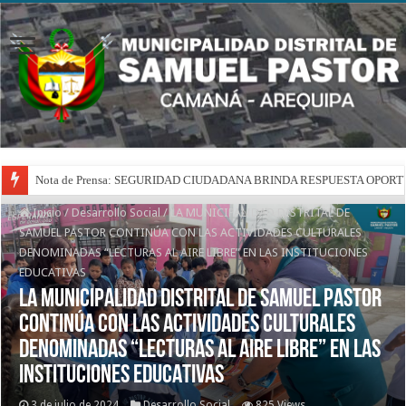
Nota de Prensa: SEGURIDAD CIUDADANA BRINDA RESPUESTA OPOR
Inicio
/
Desarrollo Social
/
LA MUNICIPALIDAD DISTRITAL DE
SAMUEL PASTOR CONTINÚA CON LAS ACTIVIDADES CULTURALES
DENOMINADAS “LECTURAS AL AIRE LIBRE” EN LAS INSTITUCIONES
EDUCATIVAS
LA MUNICIPALIDAD DISTRITAL DE SAMUEL PASTOR
CONTINÚA CON LAS ACTIVIDADES CULTURALES
DENOMINADAS “LECTURAS AL AIRE LIBRE” EN LAS
INSTITUCIONES EDUCATIVAS
3 de julio de 2024
Desarrollo Social
825 Views