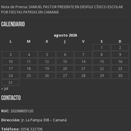
Nota de Prensa: SAMUEL PASTOR PRESENTE EN DESFILE CÍVICO ESCOLAR
POR FIESTAS PATRIAS EN CAMANÁ
CALENDARIO
agosto 2026
L
M
X
J
V
S
D
1
2
3
4
5
6
7
8
9
10
11
12
13
14
15
16
17
18
19
20
21
22
23
24
25
26
27
28
29
30
31
« Jul
CONTACTO
RUC:
20206805120
Dirección:
Jr. La Pampa 308 – Camaná
Teléfono:
(054) 323706