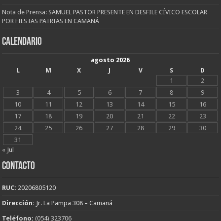
Nota de Prensa: SAMUEL PASTOR PRESENTE EN DESFILE CÍVICO ESCOLAR
POR FIESTAS PATRIAS EN CAMANÁ
CALENDARIO
agosto 2026
L
M
X
J
V
S
D
1
2
3
4
5
6
7
8
9
10
11
12
13
14
15
16
17
18
19
20
21
22
23
24
25
26
27
28
29
30
31
« Jul
CONTACTO
RUC:
20206805120
Dirección:
Jr. La Pampa 308 – Camaná
Teléfono:
(054) 323706