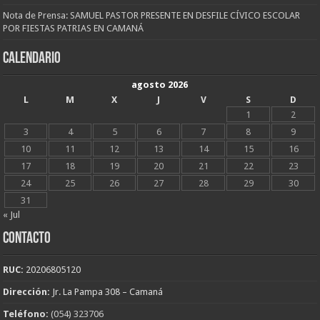
Nota de Prensa: SAMUEL PASTOR PRESENTE EN DESFILE CÍVICO ESCOLAR
POR FIESTAS PATRIAS EN CAMANÁ
CALENDARIO
agosto 2026
L
M
X
J
V
S
D
1
2
3
4
5
6
7
8
9
10
11
12
13
14
15
16
17
18
19
20
21
22
23
24
25
26
27
28
29
30
31
« Jul
CONTACTO
RUC:
20206805120
Dirección:
Jr. La Pampa 308 – Camaná
Teléfono:
(054) 323706