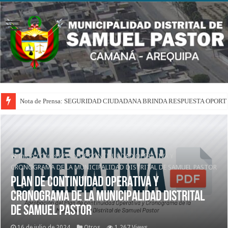
Nota de Prensa: SEGURIDAD CIUDADANA BRINDA RESPUESTA OPOR
Inicio
/
Otros
/
PLAN DE CONTINUIDAD OPERATIVA Y
CRONOGRAMA DE LA MUNICIPALIDAD DISTRITAL DE SAMUEL PASTOR
PLAN DE CONTINUIDAD OPERATIVA Y
CRONOGRAMA DE LA MUNICIPALIDAD DISTRITAL
DE SAMUEL PASTOR
16 de julio de 2024
Otros
1,267 Views