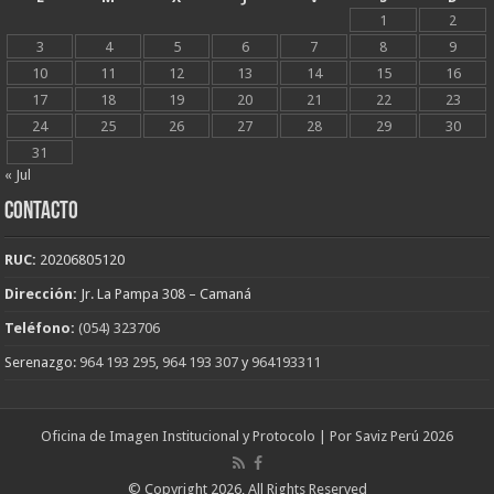
1
2
3
4
5
6
7
8
9
10
11
12
13
14
15
16
17
18
19
20
21
22
23
24
25
26
27
28
29
30
31
« Jul
CONTACTO
RUC:
20206805120
Dirección:
Jr. La Pampa 308 – Camaná
Teléfono:
(054) 323706
Serenazgo:
964 193 295
,
964 193 307
y
964193311
Oficina de Imagen Institucional y Protocolo | Por Saviz Perú 2026
© Copyright 2026, All Rights Reserved