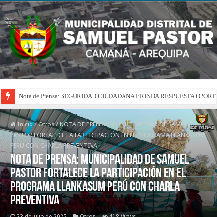
Nota de Prensa: SEGURIDAD CIUDADANA BRINDA RESPUESTA OPOR
Inicio
/
Otros
/
NOTA DE PRENSA: MUNICIPALIDAD DE SAMUEL
PASTOR FORTALECE LA PARTICIPACIÓN EN EL PROGRAMA LLANKASUM
PERÚ CON CHARLA PREVENTIVA
NOTA DE PRENSA: MUNICIPALIDAD DE SAMUEL
PASTOR FORTALECE LA PARTICIPACIÓN EN EL
PROGRAMA LLANKASUM PERÚ CON CHARLA
PREVENTIVA
23 de julio de 2025
Otros
418 Views