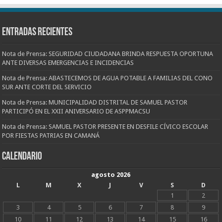
Entradas recientes
Nota de Prensa: SEGURIDAD CIUDADANA BRINDA RESPUESTA OPORTUNA
ANTE DIVERSAS EMERGENCIAS E INCIDENCIAS
Nota de Prensa: ABASTECEMOS DE AGUA POTABLE A FAMILIAS DEL CONO
SUR ANTE CORTE DEL SERVICIO
Nota de Prensa: MUNICIPALIDAD DISTRITAL DE SAMUEL PASTOR
PARTICIPÓ EN EL XXII ANIVERSARIO DE ASPPMACSU
Nota de Prensa: SAMUEL PASTOR PRESENTE EN DESFILE CÍVICO ESCOLAR
POR FIESTAS PATRIAS EN CAMANÁ
CALENDARIO
agosto 2026
L
M
X
J
V
S
D
1
2
3
4
5
6
7
8
9
10
11
12
13
14
15
16