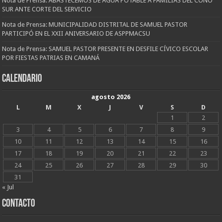
Nota de Prensa: ABASTECEMOS DE AGUA POTABLE A FAMILIAS DEL CONO
SUR ANTE CORTE DEL SERVICIO
Nota de Prensa: MUNICIPALIDAD DISTRITAL DE SAMUEL PASTOR
PARTICIPÓ EN EL XXII ANIVERSARIO DE ASPPMACSU
Nota de Prensa: SAMUEL PASTOR PRESENTE EN DESFILE CÍVICO ESCOLAR
POR FIESTAS PATRIAS EN CAMANÁ
CALENDARIO
agosto 2026
L
M
X
J
V
S
D
1
2
3
4
5
6
7
8
9
10
11
12
13
14
15
16
17
18
19
20
21
22
23
24
25
26
27
28
29
30
31
« Jul
CONTACTO