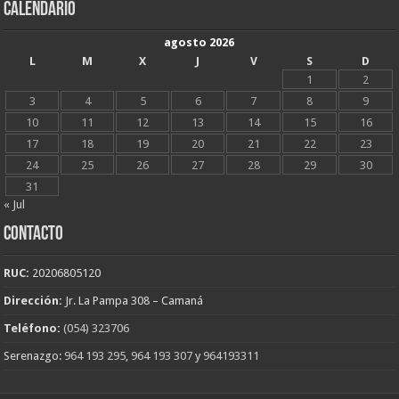
CALENDARIO
agosto 2026
L
M
X
J
V
S
D
1
2
3
4
5
6
7
8
9
10
11
12
13
14
15
16
17
18
19
20
21
22
23
24
25
26
27
28
29
30
31
« Jul
CONTACTO
RUC:
20206805120
Dirección:
Jr. La Pampa 308 – Camaná
Teléfono:
(054) 323706
Serenazgo:
964 193 295
,
964 193 307
y
964193311