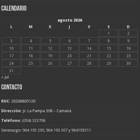
CALENDARIO
agosto 2026
L
M
X
J
V
S
D
1
2
3
4
5
6
7
8
9
10
11
12
13
14
15
16
17
18
19
20
21
22
23
24
25
26
27
28
29
30
31
« Jul
CONTACTO
RUC:
20206805120
Dirección:
Jr. La Pampa 308 – Camaná
Teléfono:
(054) 323706
Serenazgo:
964 193 295
,
964 193 307
y
964193311