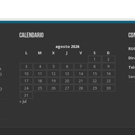
CALENDARIO
CO
agosto 2026
RUC
L
M
X
J
V
S
D
Dir
1
2
3
4
5
6
7
8
9
Tel
A
10
11
12
13
14
15
16
O
Ser
17
18
19
20
21
22
23
24
25
26
27
28
29
30
O
31
« Jul