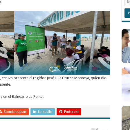
a.
 estuvo presente el regidor José Luis Cruces Montoya, quien dio
esente.
os en el Balneario La Punta.
Stumbleupon
LinkedIn
Pinterest
Next