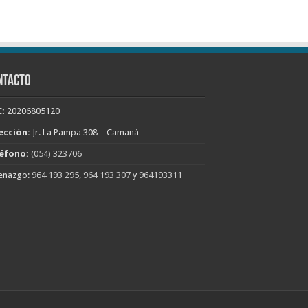
NTACTO
:
20206805120
ección:
Jr. La Pampa 308 – Camaná
éfono:
(054) 323706
enazgo:
964 193 295
,
964 193 307
y
964193311