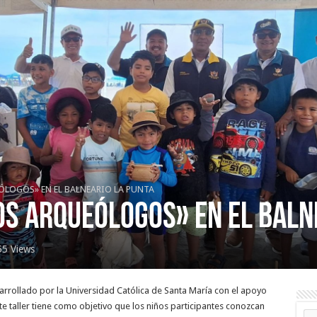
ÓLOGOS» EN EL BALNEARIO LA PUNTA
S ARQUEÓLOGOS» EN EL BALN
55 Views
arrollado por la Universidad Católica de Santa María con el apoyo
ste taller tiene como objetivo que los niños participantes conozcan