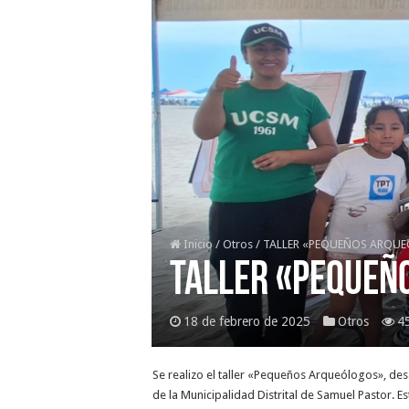
Inicio
/
Otros
/
TALLER «PEQUEÑOS ARQUE
TALLER «PEQUEÑO
18 de febrero de 2025
Otros
4
Se realizo el taller «Pequeños Arqueólogos», des
de la Municipalidad Distrital de Samuel Pastor. E