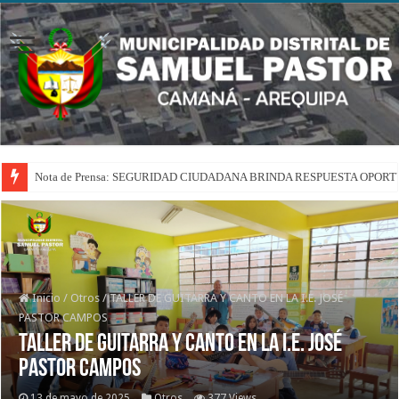
Nota de Prensa: SEGURIDAD CIUDADANA BRINDA RESPUESTA OPOR
Inicio
/
Otros
/
TALLER DE GUITARRA Y CANTO EN LA I.E. JOSÉ
PASTOR CAMPOS
TALLER DE GUITARRA Y CANTO EN LA I.E. JOSÉ
PASTOR CAMPOS
13 de mayo de 2025
Otros
377 Views