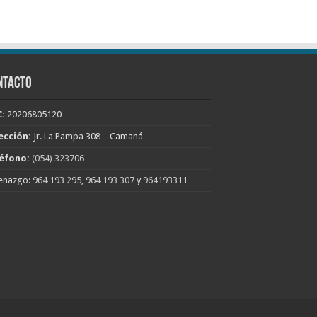
NTACTO
:
20206805120
ección:
Jr. La Pampa 308 – Camaná
éfono:
(054) 323706
enazgo:
964 193 295
,
964 193 307
y
964193311