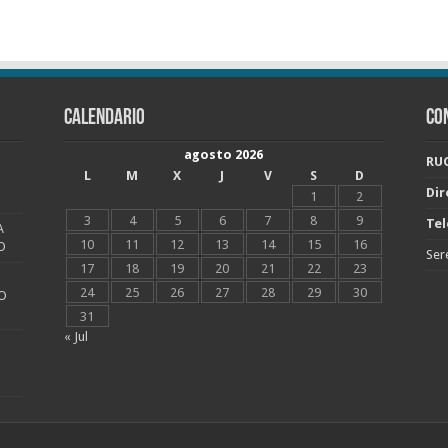
CALENDARIO
CO
agosto 2026
RUC
L
M
X
J
V
S
D
Dir
1
2
3
4
5
6
7
8
9
Tel
A
10
11
12
13
14
15
16
O
Ser
17
18
19
20
21
22
23
24
25
26
27
28
29
30
O
31
« Jul