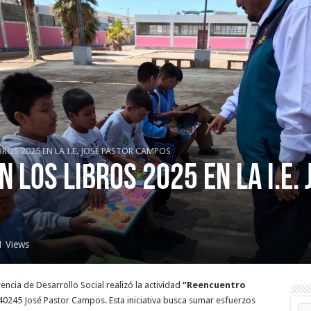
OS 2025 EN LA I.E. JOSÉ PASTOR CAMPOS
 LOS LIBROS 2025 EN LA I.E.
1 Views
rencia de Desarrollo Social realizó la actividad
“Reencuentro
 40245 José Pastor Campos. Esta iniciativa busca sumar esfuerzos