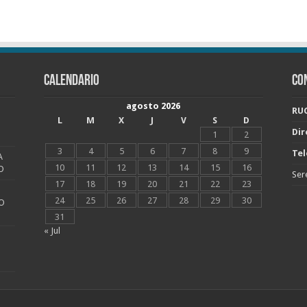
CALENDARIO
CO
agosto 2026
RUC
L
M
X
J
V
S
D
Dir
1
2
3
4
5
6
7
8
9
Tel
A
10
11
12
13
14
15
16
O
Ser
17
18
19
20
21
22
23
24
25
26
27
28
29
30
O
31
« Jul