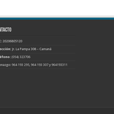
NTACTO
:
20206805120
ección:
Jr. La Pampa 308 – Camaná
éfono:
(054) 323706
enazgo:
964 193 295
,
964 193 307
y
964193311