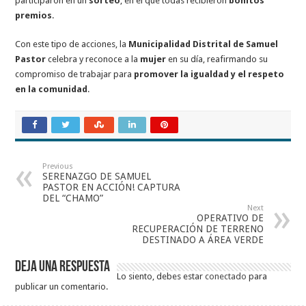
participaron en un
sorteo
, en el que todas recibieron
bonitos
premios
.
Con este tipo de acciones, la
Municipalidad Distrital de Samuel
Pastor
celebra y reconoce a la
mujer
en su día, reafirmando su
compromiso de trabajar para
promover la igualdad y el respeto
en la comunidad
.
Previous
SERENAZGO DE SAMUEL
PASTOR EN ACCIÓN! CAPTURA
DEL “CHAMO”
Next
OPERATIVO DE
RECUPERACIÓN DE TERRENO
DESTINADO A ÁREA VERDE
Deja una respuesta
Lo siento, debes estar
conectado
para
publicar un comentario.