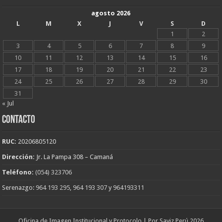
agosto 2026
L
M
X
J
V
S
D
1
2
3
4
5
6
7
8
9
10
11
12
13
14
15
16
17
18
19
20
21
22
23
24
25
26
27
28
29
30
31
« Jul
CONTACTO
RUC:
20206805120
Dirección:
Jr. La Pampa 308 – Camaná
Teléfono:
(054) 323706
Serenazgo:
964 193 295
,
964 193 307
y
964193311
Oficina de Imagen Institucional y Protocolo | Por Saviz Perú 2026