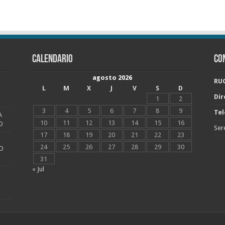
CALENDARIO
CO
agosto 2026
RUC
L
M
X
J
V
S
D
Dir
1
2
3
4
5
6
7
8
9
Tel
A
10
11
12
13
14
15
16
O
Ser
17
18
19
20
21
22
23
24
25
26
27
28
29
30
O
31
« Jul