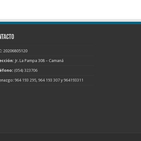
NTACTO
:
20206805120
ección:
Jr. La Pampa 308 – Camaná
éfono:
(054) 323706
enazgo:
964 193 295
,
964 193 307
y
964193311