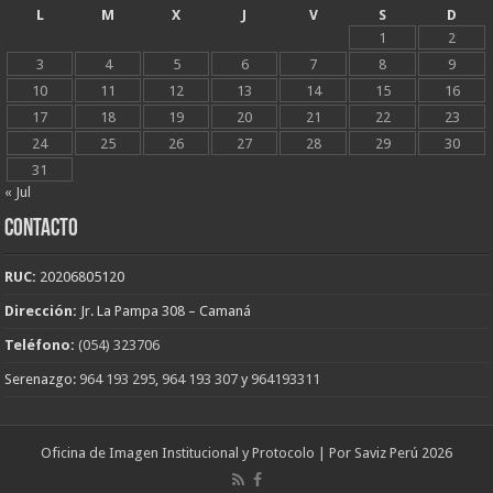
L
M
X
J
V
S
D
1
2
3
4
5
6
7
8
9
10
11
12
13
14
15
16
17
18
19
20
21
22
23
24
25
26
27
28
29
30
31
« Jul
CONTACTO
RUC:
20206805120
Dirección:
Jr. La Pampa 308 – Camaná
Teléfono:
(054) 323706
Serenazgo:
964 193 295
,
964 193 307
y
964193311
Oficina de Imagen Institucional y Protocolo | Por Saviz Perú 2026