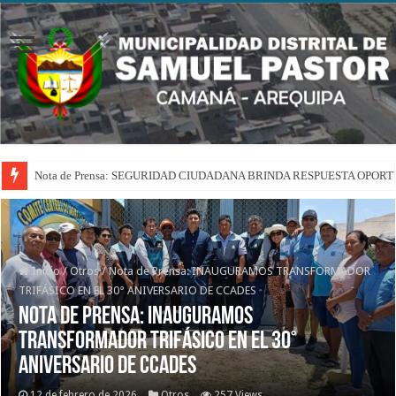
Nota de Prensa: SEGURIDAD CIUDADANA BRINDA RESPUESTA OPOR
Inicio
/
Otros
/
Nota de Prensa: INAUGURAMOS TRANSFORMADOR
TRIFÁSICO EN EL 30° ANIVERSARIO DE CCADES
Nota de Prensa: INAUGURAMOS
TRANSFORMADOR TRIFÁSICO EN EL 30°
ANIVERSARIO DE CCADES
12 de febrero de 2026
Otros
257 Views