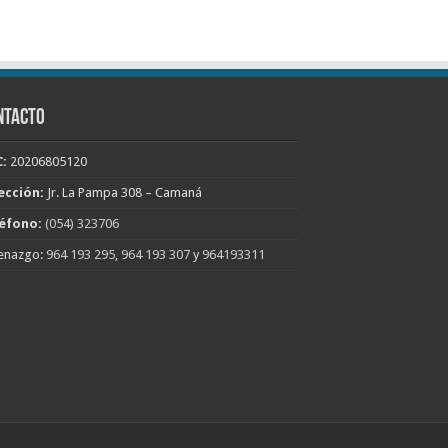
NTACTO
:
20206805120
ección:
Jr. La Pampa 308 – Camaná
éfono:
(054) 323706
enazgo:
964 193 295
,
964 193 307
y
964193311