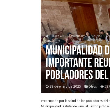
Inicio
/
Otros
/
MUNICIPALIDAD DISTRITAL
DISTRITO
MUNICIPALIDAD D
IMPORTANTE REUN
POBLADORES DEL 
28 de enero de 2025
Otros
587
Preocupado por la salud de los pobladores del dis
Municipalidad Distrital de Samuel Pastor, junto a 