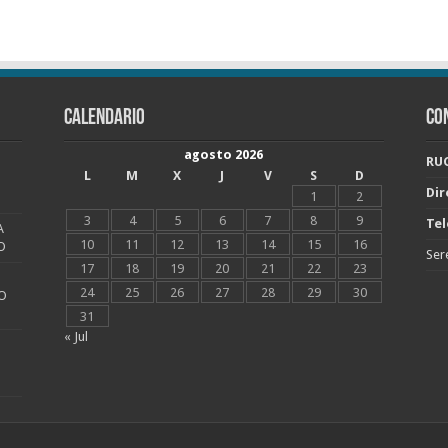
CALENDARIO
CO
agosto 2026
RUC
L
M
X
J
V
S
D
Dir
1
2
3
4
5
6
7
8
9
Tel
A
10
11
12
13
14
15
16
O
Ser
17
18
19
20
21
22
23
24
25
26
27
28
29
30
O
31
« Jul