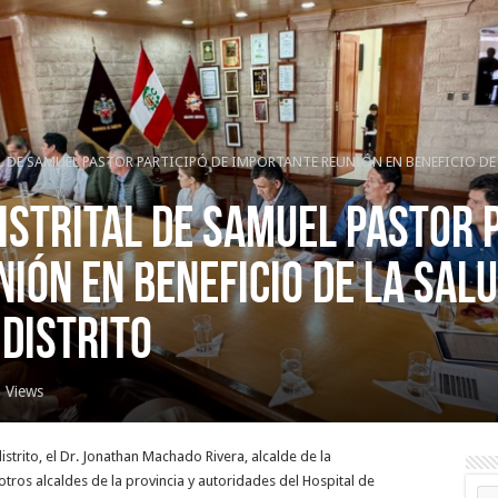
 DE SAMUEL PASTOR PARTICIPÓ DE IMPORTANTE REUNIÓN EN BENEFICIO DE
ISTRITAL DE SAMUEL PASTOR 
IÓN EN BENEFICIO DE LA SALU
DISTRITO
 Views
trito, el Dr. Jonathan Machado Rivera, alcalde de la
otros alcaldes de la provincia y autoridades del Hospital de