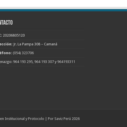
NTACTO
:
20206805120
ección:
Jr. La Pampa 308 – Camaná
éfono:
(054) 323706
enazgo:
964 193 295
,
964 193 307
y
964193311
n Institucional y Protocolo | Por Saviz Perú 2026