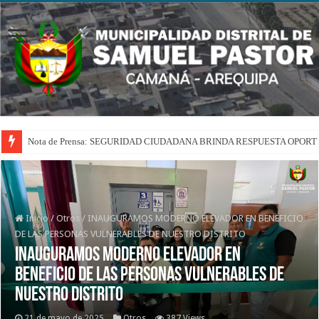
Nota de Prensa: SEGURIDAD CIUDADANA BRINDA RESPUESTA OPOR
Inicio
/
Otros
/
INAUGURAMOS MODERNO ELEVADOR EN BENEFICIO
DE LAS PERSONAS VULNERABLES DE NUESTRO DISTRITO
INAUGURAMOS MODERNO ELEVADOR EN
BENEFICIO DE LAS PERSONAS VULNERABLES DE
NUESTRO DISTRITO
21 de mayo de 2025
Otros
387 Views