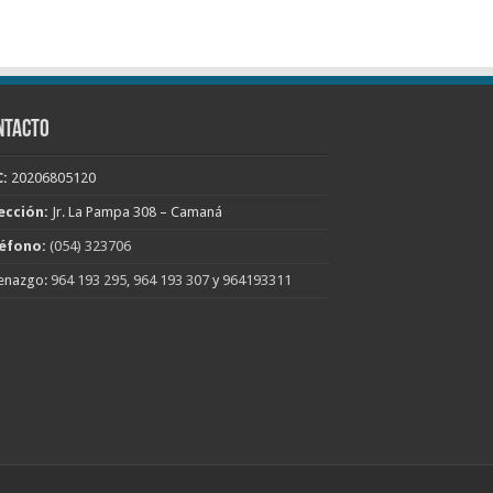
NTACTO
:
20206805120
ección:
Jr. La Pampa 308 – Camaná
éfono:
(054) 323706
enazgo:
964 193 295
,
964 193 307
y
964193311