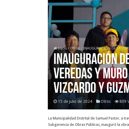
Inicio
/
Otros
/
INAUGURACIÓN DE LA OBRA
INAUGURACIÓN DE
VEREDAS Y MURO 
VIZCARDO Y GUZ
15 de julio de 2024
Otros
809 
La Municipalidad Distrital de Samuel Pastor, a tr
Subgerencia de Obras Públicas, inauguró la obra