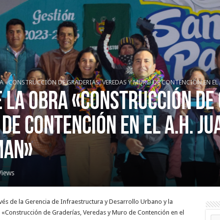
 «CONSTRUCCIÓN DE GRADERIAS, VEREDAS Y MURO DE CONTENCIÓN EN EL 
 LA OBRA «CONSTRUCCIÓN DE 
DE CONTENCIÓN EN EL A.H. JU
MAN»
Views
avés de la Gerencia de Infraestructura y Desarrollo Urbano y la
 «Construcción de Graderías, Veredas y Muro de Contención en el