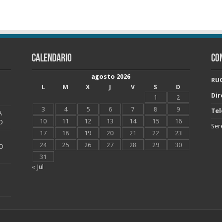
CALENDARIO
CO
agosto 2026
RUC
L
M
X
J
V
S
D
Dir
1
2
3
4
5
6
7
8
9
Tel
A
10
11
12
13
14
15
16
O
Ser
17
18
19
20
21
22
23
24
25
26
27
28
29
30
O
31
« Jul