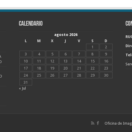
CALENDARIO
CO
agosto 2026
RUC
L
M
X
J
V
S
D
Dir
1
2
3
4
5
6
7
8
9
Tel
A
10
11
12
13
14
15
16
O
Ser
17
18
19
20
21
22
23
24
25
26
27
28
29
30
O
31
« Jul
Oficina de Image