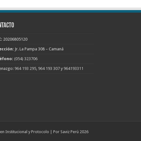
NTACTO
:
20206805120
ección:
Jr. La Pampa 308 – Camaná
éfono:
(054) 323706
enazgo:
964 193 295
,
964 193 307
y
964193311
n Institucional y Protocolo | Por Saviz Perú 2026