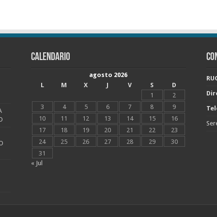
CALENDARIO
CO
agosto 2026
RUC
L
M
X
J
V
S
D
Dir
1
2
3
4
5
6
7
8
9
Tel
A
10
11
12
13
14
15
16
O
Ser
17
18
19
20
21
22
23
24
25
26
27
28
29
30
O
31
« Jul