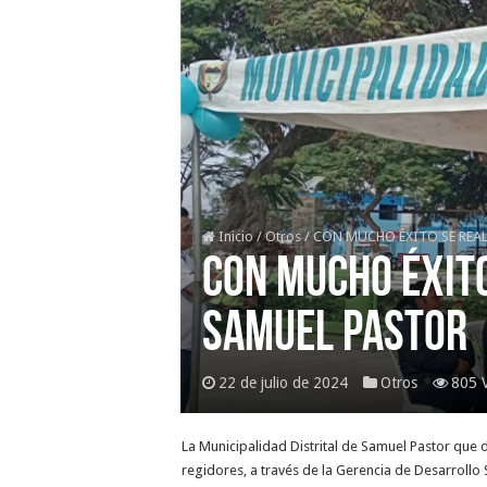
Inicio
/
Otros
/
CON MUCHO ÉXITO SE REA
CON MUCHO ÉXITO
SAMUEL PASTOR
22 de julio de 2024
Otros
805 
La Municipalidad Distrital de Samuel Pastor que 
regidores, a través de la Gerencia de Desarrollo