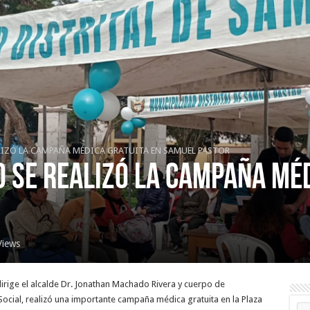
LIZÓ LA CAMPAÑA MÉDICA GRATUITA EN SAMUEL PASTOR
 SE REALIZÓ LA CAMPAÑA MÉD
Views
dirige el alcalde Dr. Jonathan Machado Rivera y cuerpo de
 Social, realizó una importante campaña médica gratuita en la Plaza