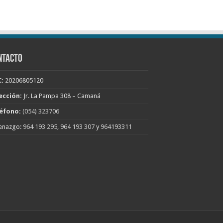
NTACTO
:
20206805120
ección:
Jr. La Pampa 308 – Camaná
éfono:
(054) 323706
enazgo:
964 193 295
,
964 193 307
y
964193311