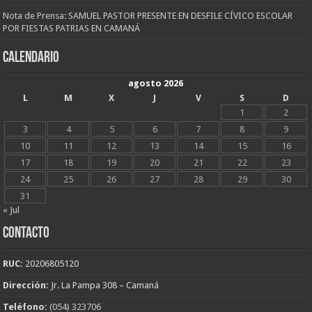
Nota de Prensa: SAMUEL PASTOR PRESENTE EN DESFILE CÍVICO ESCOLAR
POR FIESTAS PATRIAS EN CAMANÁ
CALENDARIO
agosto 2026
L
M
X
J
V
S
D
1
2
3
4
5
6
7
8
9
10
11
12
13
14
15
16
17
18
19
20
21
22
23
24
25
26
27
28
29
30
31
« Jul
CONTACTO
RUC:
20206805120
Dirección:
Jr. La Pampa 308 – Camaná
Teléfono:
(054) 323706