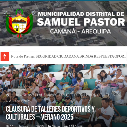
Nota de Prensa: SEGURIDAD CIUDADANA BRINDA RESPUESTA OPOR
Inicio
/
Otros
/
CLAUSURA DE TALLERES DEPORTIVOS Y CULTURALES
– VERANO 2025
CLAUSURA DE TALLERES DEPORTIVOS Y
CULTURALES – VERANO 2025
20 de febrero de 2025
Otros
628 Views