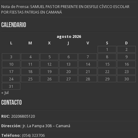
Nota de Prensa: SAMUEL PASTOR PRESENTE EN DESFILE CÍVICO ESCOLAR
POR FIESTAS PATRIAS EN CAMANÁ
CALENDARIO
agosto 2026
L
M
X
J
V
S
D
1
2
3
4
5
6
7
8
9
10
11
12
13
14
15
16
17
18
19
20
21
22
23
24
25
26
27
28
29
30
31
« Jul
CONTACTO
RUC:
20206805120
Dirección:
Jr. La Pampa 308 – Camaná
Teléfono:
(054) 323706