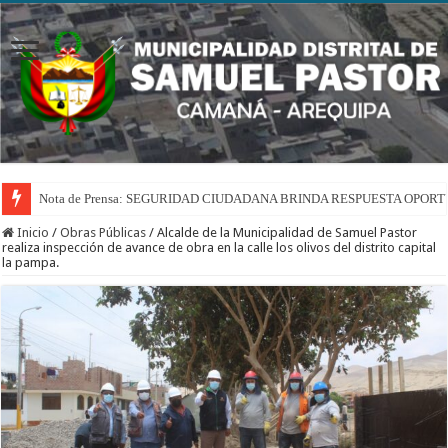
Nota de Prensa: SEGURIDAD CIUDADANA BRINDA RESPUESTA OPOR
Inicio
/
Obras Públicas
/
Alcalde de la Municipalidad de Samuel Pastor
realiza inspección de avance de obra en la calle los olivos del distrito capital
la pampa.