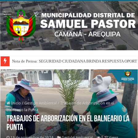
Nota de Prensa: SEGURIDAD CIUDADANA BRINDA RESPUESTA OPOR
Inicio
/
Gestión Ambiental
/
Trabajos de Arborización en el
balneario la Punta
Trabajos de Arborización en el balneario la
Punta
19 de noviembre de 2024
Gestión Ambiental
577 Views