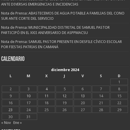
ANTE DIVERSAS EMERGENCIAS E INCIDENCIAS
Nota de Prensa: ABASTECEMOS DE AGUA POTABLE A FAMILIAS DEL CONO
SUR ANTE CORTE DEL SERVICIO
Nota de Prensa: MUNICIPALIDAD DISTRITAL DE SAMUEL PASTOR
PARTICIPÓ EN EL XXII ANIVERSARIO DE ASPPMACSU
Nota de Prensa: SAMUEL PASTOR PRESENTE EN DESFILE CÍVICO ESCOLAR
POR FIESTAS PATRIAS EN CAMANÁ
CALENDARIO
diciembre 2024
L
M
X
J
V
S
D
1
2
3
4
5
6
7
8
9
10
11
12
13
14
15
16
17
18
19
20
21
22
23
24
25
26
27
28
29
30
31
« Nov
Ene »