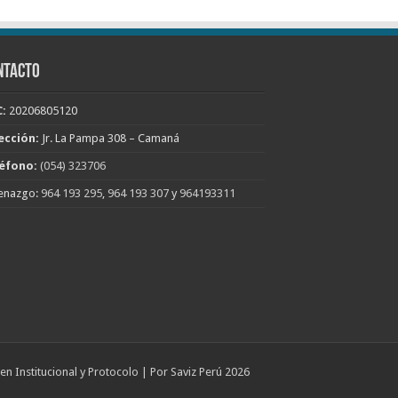
NTACTO
:
20206805120
ección:
Jr. La Pampa 308 – Camaná
éfono:
(054) 323706
enazgo:
964 193 295
,
964 193 307
y
964193311
n Institucional y Protocolo | Por Saviz Perú 2026