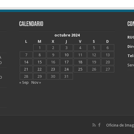
CALENDARIO
CO
octubre 2024
RUC
L
M
X
J
V
S
D
Dir
1
2
3
4
5
6
7
8
9
10
11
12
13
Tel
A
14
15
16
17
18
19
20
O
Ser
21
22
23
24
25
26
27
28
29
30
31
O
« Sep
Nov »
Oficina de Image