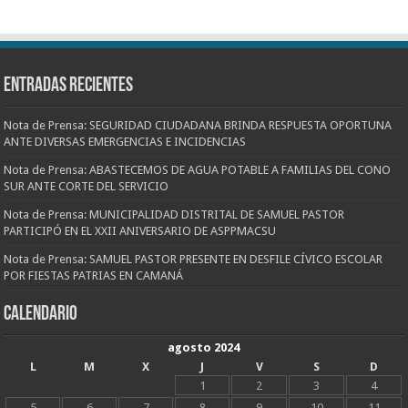
Entradas recientes
Nota de Prensa: SEGURIDAD CIUDADANA BRINDA RESPUESTA OPORTUNA
ANTE DIVERSAS EMERGENCIAS E INCIDENCIAS
Nota de Prensa: ABASTECEMOS DE AGUA POTABLE A FAMILIAS DEL CONO
SUR ANTE CORTE DEL SERVICIO
Nota de Prensa: MUNICIPALIDAD DISTRITAL DE SAMUEL PASTOR
PARTICIPÓ EN EL XXII ANIVERSARIO DE ASPPMACSU
Nota de Prensa: SAMUEL PASTOR PRESENTE EN DESFILE CÍVICO ESCOLAR
POR FIESTAS PATRIAS EN CAMANÁ
CALENDARIO
agosto 2024
L
M
X
J
V
S
D
1
2
3
4
5
6
7
8
9
10
11