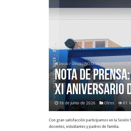
Inicio
/
Otros
/
NOTA DE PRENSA: PARTICIP
NOTA DE PRENSA:
XI ANIVERSARIO D
16 de junio de 2026
Otros
61 V
Con gran satisfacción participamos en la Sesión S
docentes, estudiantes y padres de familia.