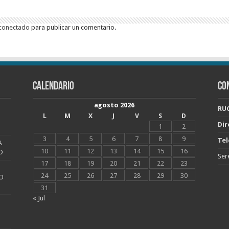
conectado
para publicar un comentario.
CALENDARIO
CO
agosto 2026
RUC
L
M
X
J
V
S
D
Dir
1
2
3
4
5
6
7
8
9
Tel
A
10
11
12
13
14
15
16
O
Ser
17
18
19
20
21
22
23
24
25
26
27
28
29
30
O
31
« Jul