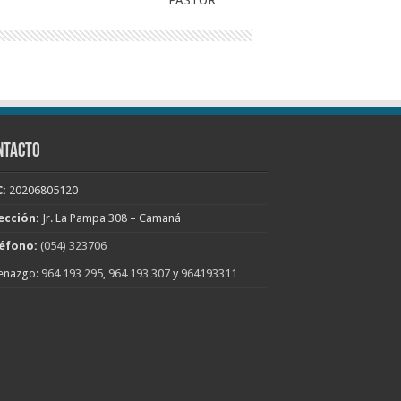
PASTOR
NTACTO
:
20206805120
ección:
Jr. La Pampa 308 – Camaná
éfono:
(054) 323706
enazgo:
964 193 295
,
964 193 307
y
964193311