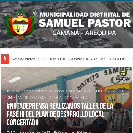
Nota de Prensa: SEGURIDAD CIUDADANA BRINDA RESPUESTA OPOR
Inicio
/
Otros
/
#NotaDePrensa REALIZAMOS TALLER DE LA FASE III
DEL PLAN DE DESARROLLO LOCAL CONCERTADO
#NotaDePrensa REALIZAMOS TALLER DE LA
FASE III DEL PLAN DE DESARROLLO LOCAL
CONCERTADO
17 de diciembre de 2025
Otros
406 Views