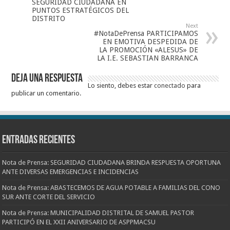
SEGURIDAD CIUDADANA EN
PUNTOS ESTRATÉGICOS DEL
DISTRITO
Next
#NotaDePrensa PARTICIPAMOS
EN EMOTIVA DESPEDIDA DE
LA PROMOCIÓN «ALESUS» DE
LA I.E. SEBASTIAN BARRANCA
Deja una respuesta
Lo siento, debes estar
conectado
para
publicar un comentario.
Entradas recientes
Nota de Prensa: SEGURIDAD CIUDADANA BRINDA RESPUESTA OPORTUNA
ANTE DIVERSAS EMERGENCIAS E INCIDENCIAS
Nota de Prensa: ABASTECEMOS DE AGUA POTABLE A FAMILIAS DEL CONO
SUR ANTE CORTE DEL SERVICIO
Nota de Prensa: MUNICIPALIDAD DISTRITAL DE SAMUEL PASTOR
PARTICIPÓ EN EL XXII ANIVERSARIO DE ASPPMACSU