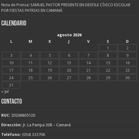
Nota de Prensa: SAMUEL PASTOR PRESENTE EN DESFILE CÍVICO ESCOLAR
POR FIESTAS PATRIAS EN CAMANÁ
CALENDARIO
agosto 2026
L
M
X
J
V
S
D
1
2
3
4
5
6
7
8
9
10
11
12
13
14
15
16
17
18
19
20
21
22
23
24
25
26
27
28
29
30
31
« Jul
CONTACTO
RUC:
20206805120
Dirección:
Jr. La Pampa 308 – Camaná
Teléfono:
(054) 323706