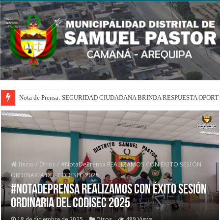
Nota de Prensa: SEGURIDAD CIUDADANA BRINDA RESPUESTA OPOR
Inicio
/
Otros
/
#NotaDePrensa REALIZAMOS CON ÉXITO SESIÓN
ORDINARIA DEL CODISEC 2025
#NotaDePrensa REALIZAMOS CON ÉXITO SESIÓN
ORDINARIA DEL CODISEC 2025
18 de diciembre de 2025
Otros
489 Views