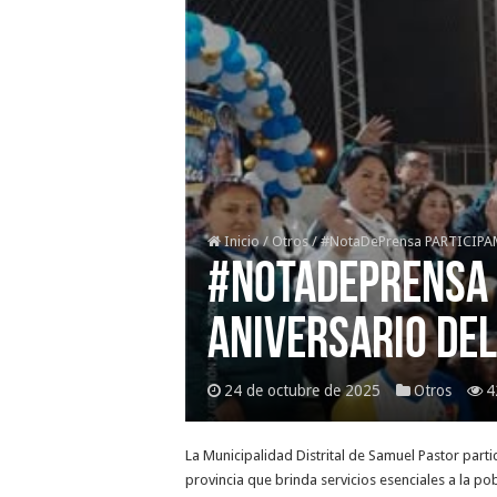
Inicio
/
Otros
/
#NotaDePrensa PARTICIPA
#NotaDePrensa P
ANIVERSARIO DE
24 de octubre de 2025
Otros
4
La Municipalidad Distrital de Samuel Pastor part
provincia que brinda servicios esenciales a la po