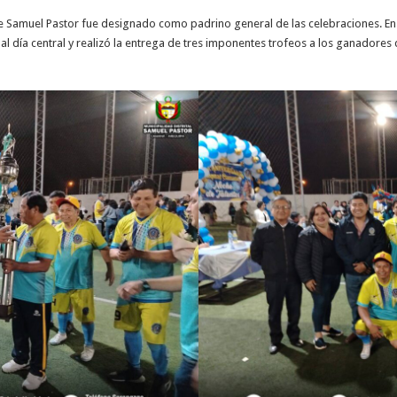
al de Samuel Pastor fue designado como padrino general de las celebraciones. En
 al día central y realizó la entrega de tres imponentes trofeos a los ganadore