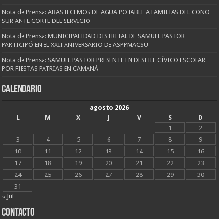
Nota de Prensa: ABASTECEMOS DE AGUA POTABLE A FAMILIAS DEL CONO
SUR ANTE CORTE DEL SERVICIO
Nota de Prensa: MUNICIPALIDAD DISTRITAL DE SAMUEL PASTOR
PARTICIPÓ EN EL XXII ANIVERSARIO DE ASPPMACSU
Nota de Prensa: SAMUEL PASTOR PRESENTE EN DESFILE CÍVICO ESCOLAR
POR FIESTAS PATRIAS EN CAMANÁ
CALENDARIO
agosto 2026
L
M
X
J
V
S
D
1
2
3
4
5
6
7
8
9
10
11
12
13
14
15
16
17
18
19
20
21
22
23
24
25
26
27
28
29
30
31
« Jul
CONTACTO