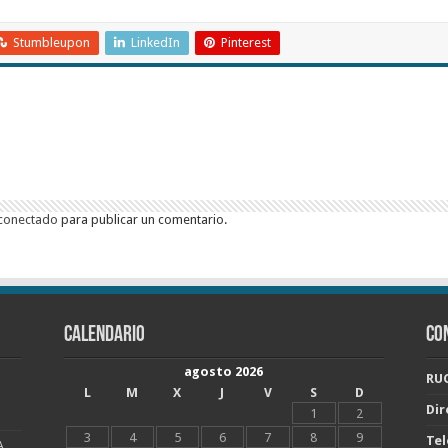
Stumbleupon
LinkedIn
Pinterest
conectado
para publicar un comentario.
CALENDARIO
CO
agosto 2026
RUC
L
M
X
J
V
S
D
Dir
1
2
3
4
5
6
7
8
9
Tel
A