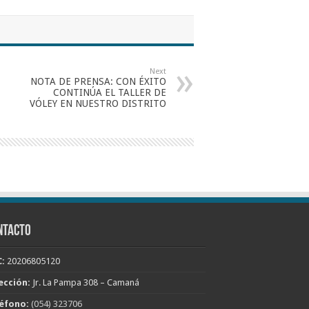
Next
NOTA DE PRENSA: CON ÉXITO
CONTINÚA EL TALLER DE
VÓLEY EN NUESTRO DISTRITO
NTACTO
:
20206805120
ección:
Jr. La Pampa 308 – Camaná
éfono:
(054) 323706