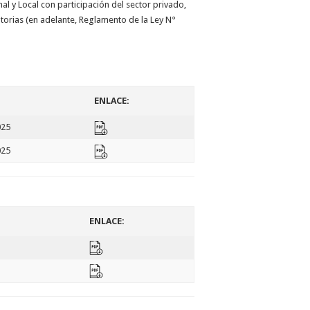
 y Local con participación del sector privado,
orias (en adelante, Reglamento de la Ley N°
ENLACE:
025
025
ENLACE:
5
5