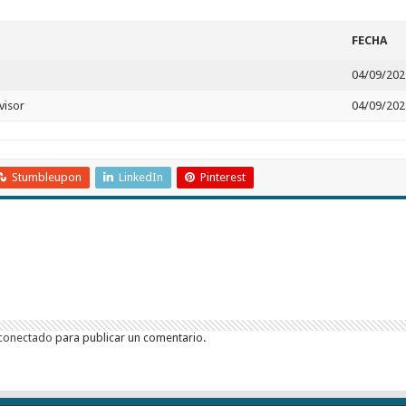
FECHA
04/09/202
visor
04/09/202
Stumbleupon
LinkedIn
Pinterest
conectado
para publicar un comentario.