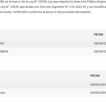
n el marco de la Ley N° 29230, Ley que impulsa la Inversión Pública Regional
la Ley N° 29230, aprobado por Decreto Supremo N° 210-2022-EF y sus modificat
erés hasta 15/09/2025 conforme al anexo A del presente documento.
FECHA
DSP
04/09/2
5-MDSP
04/09/2
FECHA
04/09/202
ista
04/09/202